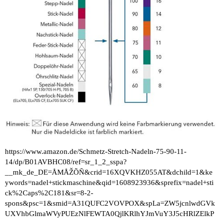
https://www.amazon.de/Schmetz-Stretch-Nadeln-75-90-11-
14/dp/B01AVBHC08/ref=sr_1_2_sspa?
__mk_de_DE=ÅMÅŽÕÑ&crid=16XQVKHZ055AT&dchild=1&ke
ywords=nadel+stickmaschine&qid=1608923936&sprefix=nadel+sti
ck%2Caps%2C181&sr=8-2-
spons&psc=1&smid=A31QUFC2VOVPOX&spLa=ZW5jcnlwdGVk
UXVhbGlmaWVyPUEzNlFEWTA0QjlKRlhYJmVuY3J5cHRlZElkP