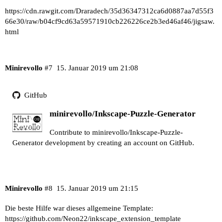
https://cdn.rawgit.com/Draradech/35d36347312ca6d0887aa7d55f3
66e30/raw/b04cf9cd63a59571910cb226226ce2b3ed46af46/jigsaw.
html
Minirevollo
#7
15. Januar 2019 um 21:08
GitHub
minirevollo/Inkscape-Puzzle-Generator
Contribute to minirevollo/Inkscape-Puzzle-
Generator development by creating an account on GitHub.
Minirevollo
#8
15. Januar 2019 um 21:15
Die beste Hilfe war dieses allgemeine Template:
https://github.com/Neon22/inkscape_extension_template