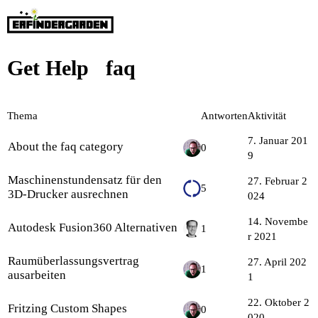
Get Help
faq
Thema
Antworten
Aktivität
7. Januar 201
About the faq category
0
9
Maschinenstundensatz für den
27. Februar 2
5
3D-Drucker ausrechnen
024
14. Novembe
Autodesk Fusion360 Alternativen
1
r 2021
Raumüberlassungsvertrag
27. April 202
1
ausarbeiten
1
22. Oktober 2
Fritzing Custom Shapes
0
020