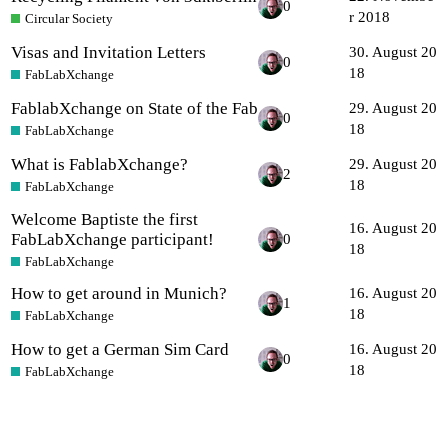
0
r 2018
Circular Society
Visas and Invitation Letters
30. August 20
0
18
FabLabXchange
FablabXchange on State of the Fab
29. August 20
0
18
FabLabXchange
What is FablabXchange?
29. August 20
2
18
FabLabXchange
Welcome Baptiste the first
16. August 20
FabLabXchange participant!
0
18
FabLabXchange
How to get around in Munich?
16. August 20
1
18
FabLabXchange
How to get a German Sim Card
16. August 20
0
18
FabLabXchange