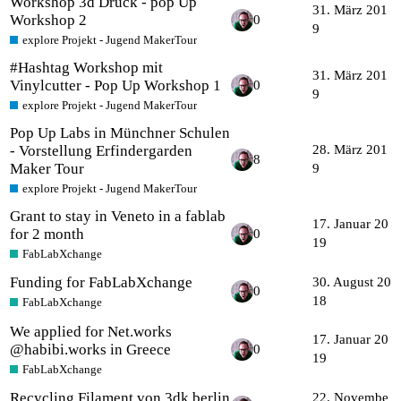
Workshop 3d Druck - pop Up
31. März 201
Workshop 2
0
9
explore Projekt - Jugend MakerTour
#Hashtag Workshop mit
31. März 201
Vinylcutter - Pop Up Workshop 1
0
9
explore Projekt - Jugend MakerTour
Pop Up Labs in Münchner Schulen
- Vorstellung Erfindergarden
28. März 201
8
Maker Tour
9
explore Projekt - Jugend MakerTour
Grant to stay in Veneto in a fablab
17. Januar 20
for 2 month
0
19
FabLabXchange
Funding for FabLabXchange
30. August 20
0
18
FabLabXchange
We applied for Net.works
17. Januar 20
@habibi.works in Greece
0
19
FabLabXchange
Recycling Filament von 3dk.berlin
22. Novembe