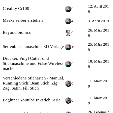
12. April 201
Creality Cr100
0
9
Maske selber erstellen
4
3. April 2019
26. März 201
Beyond bionics
0
9
25. März 201
Seifenblasenmaschine 3D Vorlage
19
9
Drucker, Vinyl Cutter und
18. März 201
Stickmaschine und Fräse Wireless
0
9
machen
Verschiedene Sticharten - Manual,
11. März 201
Running Stich, Bean Stich, Zig
0
9
Zag, Satin, Fill Stich
11. März 201
Beginner Youtube Inkstich Serie
0
9
26. Februar 2