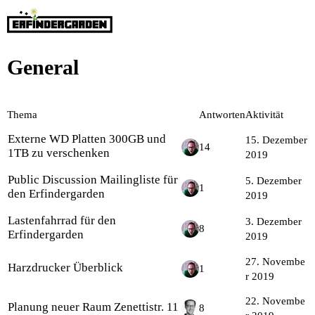
General
Thema
Antworten
Aktivität
Externe WD Platten 300GB und
15. Dezember
14
1TB zu verschenken
2019
Public Discussion Mailingliste für
5. Dezember
1
den Erfindergarden
2019
Lastenfahrrad für den
3. Dezember
8
Erfindergarden
2019
27. Novembe
Harzdrucker Überblick
1
r 2019
22. Novembe
Planung neuer Raum Zenettistr. 11
8