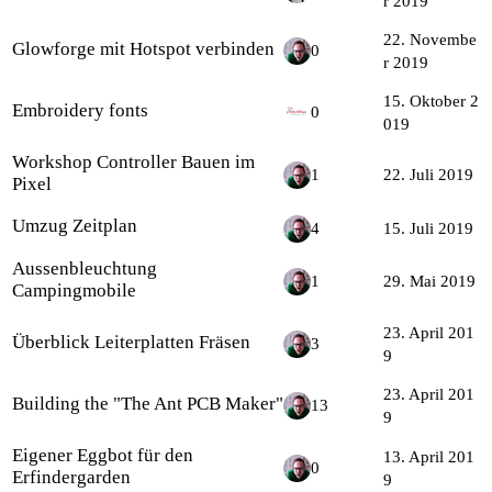
r 2019
22. Novembe
Glowforge mit Hotspot verbinden
0
r 2019
15. Oktober 2
Embroidery fonts
0
019
Workshop Controller Bauen im
1
22. Juli 2019
Pixel
Umzug Zeitplan
4
15. Juli 2019
Aussenbleuchtung
1
29. Mai 2019
Campingmobile
23. April 201
Überblick Leiterplatten Fräsen
3
9
23. April 201
Building the "The Ant PCB Maker"
13
9
Eigener Eggbot für den
13. April 201
0
Erfindergarden
9