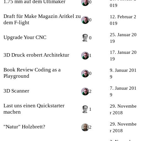
1.75 mm auf dem Ultimaker
0
019
Draft für Make Magazin Aritkel zu
12. Februar 2
0
dem F-light
019
25. Januar 20
Upgrade Your CNC
0
19
17. Januar 20
3D Druck erobert Architektur
1
19
Book Review Coding as a
9. Januar 201
0
Playground
9
7. Januar 201
3D Scanner
2
9
Last uns einen Quickstarter
29. Novembe
1
machen
r 2018
29. Novembe
"Natur" Holzbrett?
2
r 2018