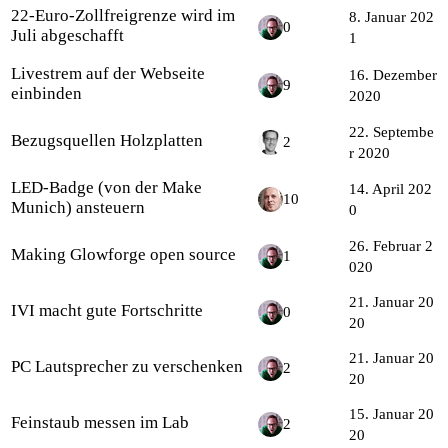
22-Euro-Zollfreigrenze wird im
8. Januar 202
0
Juli abgeschafft
1
Livestrem auf der Webseite
16. Dezember
9
einbinden
2020
22. Septembe
Bezugsquellen Holzplatten
2
r 2020
LED-Badge (von der Make
14. April 202
10
Munich) ansteuern
0
26. Februar 2
Making Glowforge open source
1
020
21. Januar 20
IVI macht gute Fortschritte
0
20
21. Januar 20
PC Lautsprecher zu verschenken
2
20
15. Januar 20
Feinstaub messen im Lab
2
20