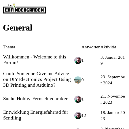
General
Thema
Antworten
Aktivität
Willkommen - Welcome to this
3. Januar 201
1
Forum!
9
Could Someone Give me Advice
23. Septembe
on DIY Electronics Project Using
0
r 2024
3D Printing and Arduino?
21. Novembe
Suche Hobby-Fernsehtechniker
1
r 2023
Entwicklung Energiefahrrad für
18. Januar 20
12
Sendling
23
2. November