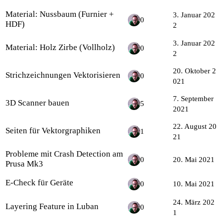
Material: Nussbaum (Furnier +
3. Januar 202
0
HDF)
2
3. Januar 202
Material: Holz Zirbe (Vollholz)
0
2
20. Oktober 2
Strichzeichnungen Vektorisieren
0
021
7. September
3D Scanner bauen
5
2021
22. August 20
Seiten für Vektorgraphiken
1
21
Probleme mit Crash Detection am
0
20. Mai 2021
Prusa Mk3
E-Check für Geräte
0
10. Mai 2021
24. März 202
Layering Feature in Luban
0
1