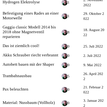
Hydrogen Elektrolyse
1
2022
Befestigung eines Rades an einer
29. Oktober 2
1
Motorwelle
022
Gaggia classic Modell 2014 bis
18. August 20
2018 ohne Magnetventil
8
22
reparieren
Das ist ziemlich cool!
0
25. Juli 2022
Akku Schrauber riecht verbrannt
0
2. Juli 2022
Autobett bauen mit der Shaper
0
9. Mai 2022
26. April 202
Trambahnausbau
5
2
21. Februar 2
Pax beleuchten
0
022
3. Januar 202
Material: Nussbaum (Vollholz)
0
2