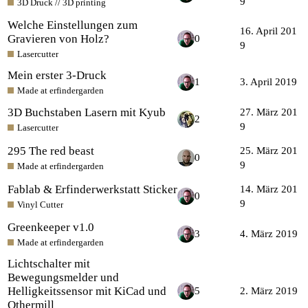
9
3D Druck // 3D printing
Welche Einstellungen zum
16. April 201
Gravieren von Holz?
0
9
Lasercutter
Mein erster 3-Druck
1
3. April 2019
Made at erfindergarden
3D Buchstaben Lasern mit Kyub
27. März 201
2
9
Lasercutter
295 The red beast
25. März 201
0
9
Made at erfindergarden
Fablab & Erfinderwerkstatt Sticker
14. März 201
0
9
Vinyl Cutter
Greenkeeper v1.0
3
4. März 2019
Made at erfindergarden
Lichtschalter mit
Bewegungsmelder und
Helligkeitssensor mit KiCad und
5
2. März 2019
Othermill