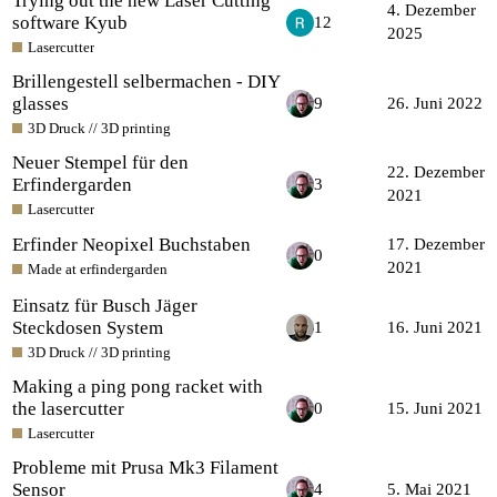
Trying out the new Laser Cutting
4. Dezember
software Kyub
12
2025
Lasercutter
Brillengestell selbermachen - DIY
glasses
9
26. Juni 2022
3D Druck // 3D printing
Neuer Stempel für den
22. Dezember
Erfindergarden
3
2021
Lasercutter
Erfinder Neopixel Buchstaben
17. Dezember
0
2021
Made at erfindergarden
Einsatz für Busch Jäger
Steckdosen System
1
16. Juni 2021
3D Druck // 3D printing
Making a ping pong racket with
the lasercutter
0
15. Juni 2021
Lasercutter
Probleme mit Prusa Mk3 Filament
Sensor
4
5. Mai 2021