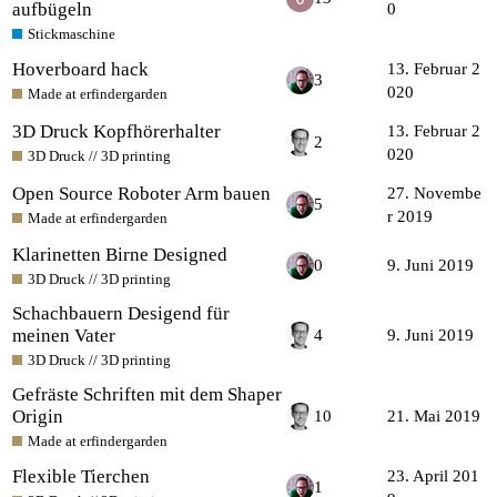
aufbügeln
0
Stickmaschine
Hoverboard hack
13. Februar 2
3
020
Made at erfindergarden
3D Druck Kopfhörerhalter
13. Februar 2
2
020
3D Druck // 3D printing
Open Source Roboter Arm bauen
27. Novembe
5
r 2019
Made at erfindergarden
Klarinetten Birne Designed
0
9. Juni 2019
3D Druck // 3D printing
Schachbauern Desigend für
meinen Vater
4
9. Juni 2019
3D Druck // 3D printing
Gefräste Schriften mit dem Shaper
Origin
10
21. Mai 2019
Made at erfindergarden
Flexible Tierchen
23. April 201
1