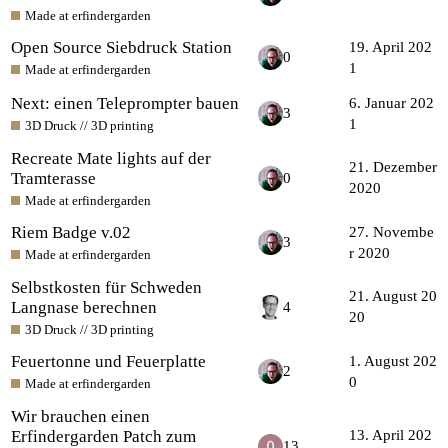
Made at erfindergarden
Open Source Siebdruck Station
19. April 202
0
1
Made at erfindergarden
Next: einen Teleprompter bauen
6. Januar 202
3
1
3D Druck // 3D printing
Recreate Mate lights auf der
21. Dezember
Tramterasse
0
2020
Made at erfindergarden
Riem Badge v.02
27. Novembe
3
r 2020
Made at erfindergarden
Selbstkosten für Schweden
21. August 20
Langnase berechnen
4
20
3D Druck // 3D printing
Feuertonne und Feuerplatte
1. August 202
2
0
Made at erfindergarden
Wir brauchen einen
Erfindergarden Patch zum
13. April 202
13